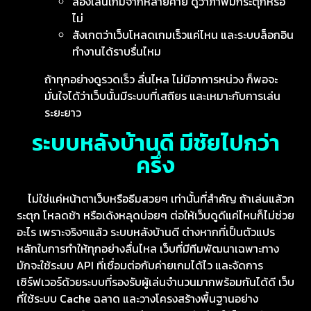
ลองเล่นเกมจากหลายค่าย ดูว่าภาพมีกระตุกหรือ
ไม่
สังเกตว่าเว็บโหลดเกมเร็วแค่ไหน และระบบล็อกอิน
ทำงานได้ราบรื่นไหม
ถ้าทุกอย่างดูรวดเร็ว ลื่นไหล ไม่มีอาการหน่วง ก็พอจะ
มั่นใจได้ว่าเว็บนั้นมีระบบที่เสถียร และเหมาะกับการเล่น
ระยะยาว
ระบบหลังบ้านดี มีชัยไปกว่า
ครึ่ง
ไม่ใช่แค่หน้าตาเว็บหรือธีมสวยๆ เท่านั้นที่สำคัญ ถ้าเล่นแล้วก
ระตุก โหลดช้า หรือเด้งหลุดบ่อยๆ ต่อให้เว็บดูดีแค่ไหนก็ไม่ช่วย
อะไร เพราะจริงๆแล้ว ระบบหลังบ้านดี ต่างหากที่เป็นตัวแปร
หลักในการทำให้ทุกอย่างลื่นไหล เว็บที่มีทีมพัฒนาเฉพาะทาง
มักจะใช้ระบบ API ที่เชื่อมต่อกับค่ายเกมได้ไว และจัดการ
เซิร์ฟเวอร์ด้วยระบบที่รองรับผู้เล่นจำนวนมากพร้อมกันได้ดี เว็บ
ที่ใช้ระบบ Cache ฉลาด และวางโครงสร้างพื้นฐานอย่าง