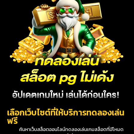
เลือกเว็บไซต์ที่ให้บริการทดลองเล่น
ฟรี
ค้นหาเว็บสล็อตออนไลน์ทดลองเล่นเกมสล็อตที่มีโหมด