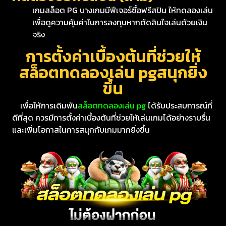
เกมสล็อต PG บางเกมมีฟีเจอร์ซื้อฟรีสปิน ให้ทดลองเล่น
เพื่อดูความคุ้มค่าในการลงทุนหากตัดสินใจเล่นด้วยเงิน
จริง
การตั้งค่าเบื้องต้นที่ช่วยให้
สล็อตทดลองเล่น pgสนุกยิ่ง
ขึ้น
เพื่อให้การเดิมพัน
สล็อตทดลองเล่น pg
ได้รับประสบการณ์ที่
ดีที่สุด ควรมีการตั้งค่าเบื้องต้นที่ช่วยให้เล่นเกมได้อย่างราบรื่น
และเพิ่มโอกาสในการสนุกกับเกมมากยิ่งขึ้น