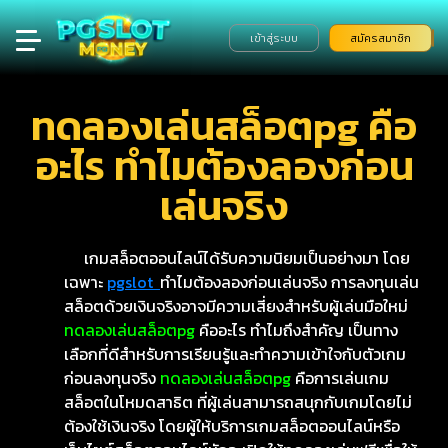
เข้าสู่ระบบ
สมัครสมาชิก
ทดลองเล่นสล็อตpg คือ
อะไร ทำไมต้องลองก่อน
เล่นจริง
เกมสล็อตออนไลน์ได้รับความนิยมเป็นอย่างมา โดย
เฉพาะ
pgslot
ทำไมต้องลองก่อนเล่นจริง
การลงทุนเล่น
สล็อตด้วยเงินจริงอาจมีความเสี่ยงสำหรับผู้เล่นมือใหม่
ทดลองเล่นสล็อตpg
คืออะไร ทำไมถึงสำคัญ เป็นทาง
เลือกที่ดีสำหรับการเรียนรู้และทำความเข้าใจกับตัวเกม
ก่อนลงทุนจริง
ทดลองเล่นสล็อตpg
คือการเล่นเกม
สล็อตในโหมดสาธิต ที่ผู้เล่นสามารถสนุกกับเกมโดยไม่
ต้องใช้เงินจริง โดยผู้ให้บริการเกมสล็อตออนไลน์หรือ