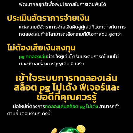
พัฒนากลยุทธ์เพื่อเพิ่มโอกาสในการเดิมพันได้
ประเมินอัตราการจ่ายเงิน
แต่ละเกมมีอัตราการจ่ายเงินคืนสู่ผู้เล่นที่แตกต่างกัน การ
ทดลองเล่นทำให้สามารถเลือกเกมที่มีโอกาสชนะสูงกว่า
ไม่ต้องเสียเงินลงทุน
pg ทดลองเล่น
ช่วยให้ผู้เล่นได้รับประสบการณ์แบบไม่
ต้องกังวลเรื่องการสูญเสียเงินจริง
เข้าใจระบบการทดลองเล่น
สล็อต pg ไม่เด้ง ฟีเจอร์และ
ข้อดีที่คุณควรรู้
มือใหม่ที่ต้องการ
ทดลองเล่นสล็อต pg ไม่เด้ง
สามารถทำ
ตามขั้นตอนง่ายๆ ดังนี้