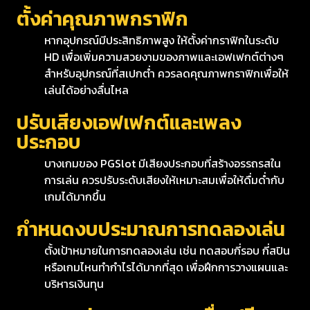
ตั้งค่าคุณภาพกราฟิก
หากอุปกรณ์มีประสิทธิภาพสูง ให้ตั้งค่ากราฟิกในระดับ
HD เพื่อเพิ่มความสวยงามของภาพและเอฟเฟกต์ต่างๆ
สำหรับอุปกรณ์ที่สเปกต่ำ ควรลดคุณภาพกราฟิกเพื่อให้
เล่นได้อย่างลื่นไหล
ปรับเสียงเอฟเฟกต์และเพลง
ประกอบ
บางเกมของ PGSlot มีเสียงประกอบที่สร้างอรรถรสใน
การเล่น ควรปรับระดับเสียงให้เหมาะสมเพื่อให้ดื่มด่ำกับ
เกมได้มากขึ้น
กำหนดงบประมาณการทดลองเล่น
ตั้งเป้าหมายในการทดลองเล่น เช่น ทดสอบกี่รอบ กี่สปิน
หรือเกมไหนทำกำไรได้มากที่สุด เพื่อฝึกการวางแผนและ
บริหารเงินทุน